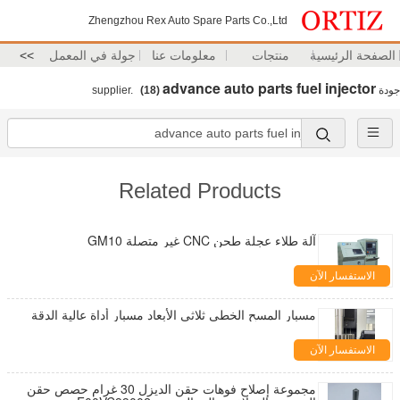
Zhengzhou Rex Auto Spare Parts Co.,Ltd
الصفحة الرئيسية
منتجات
معلومات عنا
جولة في المعمل
>>
advance auto parts fuel injector
جودة
supplier.
(18)
Related Products
آلة طلاء عجلة طحن CNC غير متصلة GM10
الاستفسار الآن
مسبار المسح الخطي ثلاثي الأبعاد مسبار أداة عالية الدقة
الاستفسار الآن
مجموعة إصلاح فوهات حقن الديزل 30 غرام حصص حقن