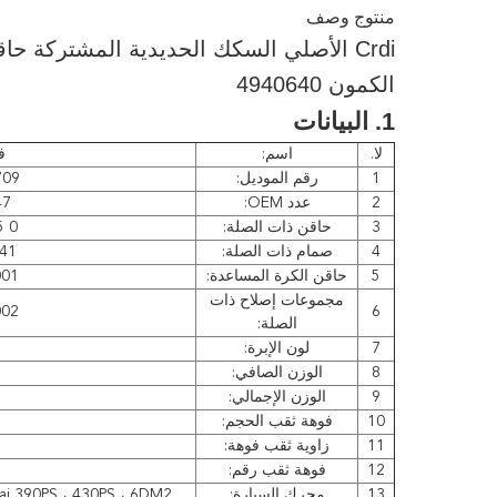
منتوج وصف
الكمون 4940640
1. البيانات
لا.
اسم:
ف
1
رقم الموديل:
709
2
عدد OEM:
47
3
حاقن ذات الصلة:
0 445 120 121
4
صمام ذات الصلة:
941
5
حاقن الكرة المساعدة:
001
مجموعات إصلاح ذات
002
6
الصلة:
7
لون الإبرة:
8
الوزن الصافي:
9
الوزن الإجمالي:
10
فوهة ثقب الحجم:
11
زاوية ثقب فوهة:
12
فوهة ثقب رقم:
13
محرك السيارة:
hai 390PS ، 430PS ، 6DM2