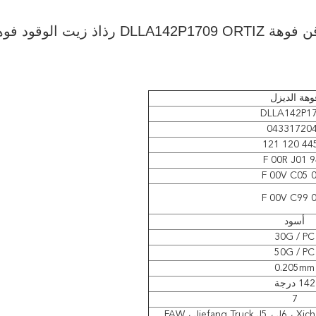
Crdi الأصلي السكك الحديدية المشتركة حاقن فوهة DLLA142P1709 ORTIZ رذاذ زيت الوق
وهة الديزل
DLLA142P1
04331720
F 00R J01 
F 00V C05 
F 00V C99 
أسود
30G / PC
50G / PC
0.205mm
142 درجة
7
FAW ، Jiefang Truck J5 ، J6 ، Xic