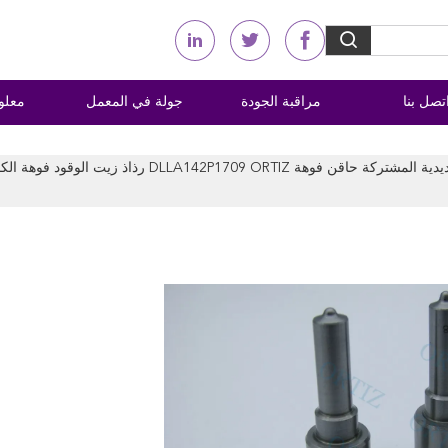
تصل بنا
مراقبة الجودة
جولة في المعمل
معلو
Crdi الأصلي السكك الحديدية المشتركة حاقن فوهة DLLA142P1709 ORTIZ رذاذ زيت الوقود