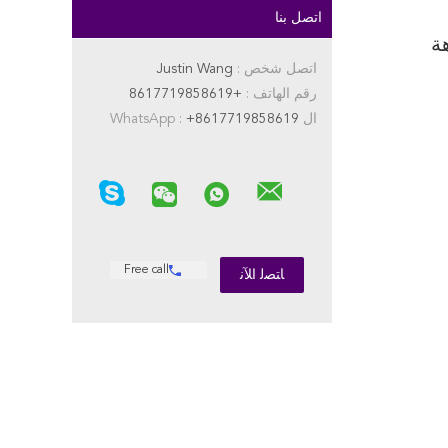
اتصل بنا
ود فوهة
اتصل شخص :
Justin Wang
رقم الهاتف :
+8617719858619
ال WhatsApp :
+8617719858619
Free call