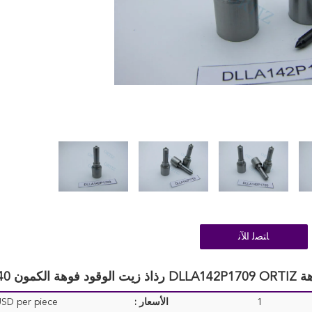
ﺎﺘﺼﻟ ﺍﻶﻧ
1
الأسعار :
SD per piece