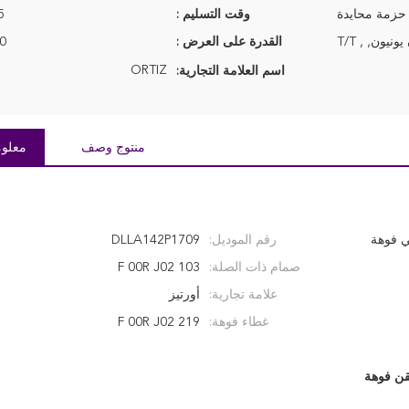
 حزمة محايدة
وقت التسليم :
3-5 
نيون, , T/T
القدرة على العرض :
00
ORTIZ
اسم العلامة التجارية:
منتوج وصف
معلوم
ي فوهة
رقم الموديل:
DLLA142P1709
صمام ذات الصلة:
F 00R J02 103
علامة تجارية:
أورتيز
غطاء فوهة:
F 00R J02 219
ن فوهة