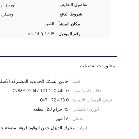
تفاصيل التغليف :
أورتيز أو
شروط الدفع :
ويسترن يو
الصين
مكان المنشأ:
dlla142p1709
رقم الموديل:
معلومات تفصيلية
اسم:
حاقن السكك الحديدية المشتركة الأصل
حاقن ذات الصلة:
0 445 120 121 0986AD1047
تصنيع المعدات الأصلية:
0 433 172 047
الوزن الإجمالي:
45 جرام لكل قطعة
ضمان:
6 أشهر
إبراز:
محرك الديزل حقن الوقود فوهة
,
مضخة حق