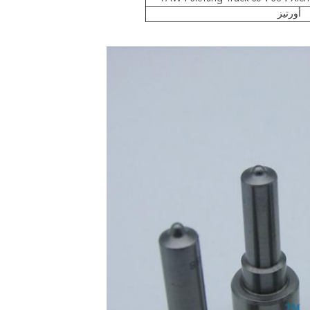
أورتيز