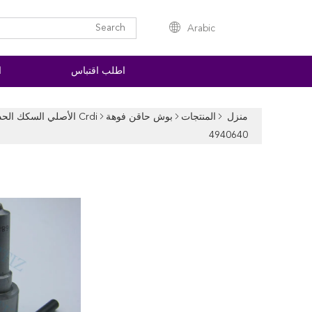
Arabic
اطلب اقتباس
ا
منزل
المنتجات
بوش حاقن فوهة
4940640