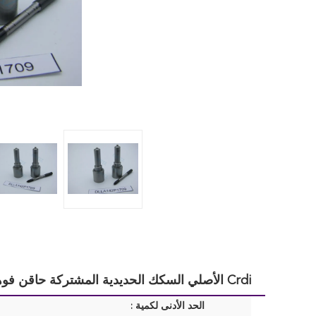
Crdi الأصلي السكك الحديدية المشتركة حاقن فوهة DLLA142P1709 ORTIZ رذاذ زيت الوقود فوهة الكمون 4940640
الحد الأدنى لكمية :