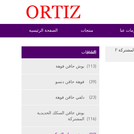
مات عنا
منتجات
الصفحة الرئيسية
ORTIZ CITROEN 96542405 حاقن صمام التحكم وحدة F00VC01354 فوهة صمام السكك الحديدية المشتركة F
(644)
المنتجات
(113)
بوش حاقن فوهة
(39)
فوهة حاقن دنسو
(23)
دلفي حاقن فوهة
بوش حاقن السكك الحديدية
(116)
المشتركة