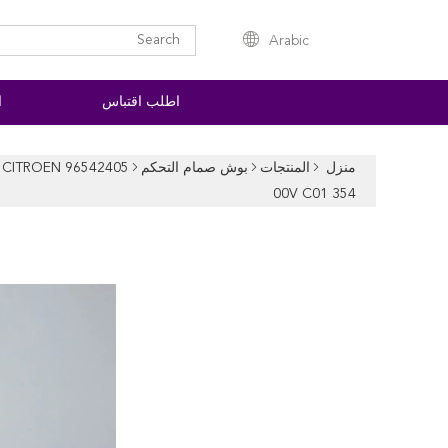
Arabic
اطلب اقتباس
ا
منزل
المنتجات
بوش صمام التحكم
00V C01 354