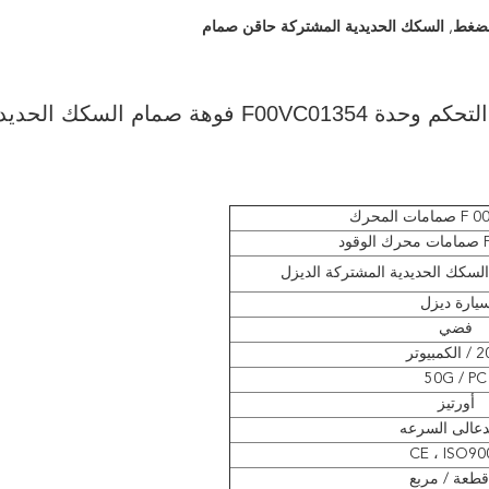
لضغط
,
السكك الحديدية المشتركة حاقن صمام
ORTIZ CITROEN 96542405 حاقن صمام التحكم وحدة F00VC01354 فوهة صمام السكك ال
 المحرك
د
يارة ديزل
فضي
مبيوتر
50G / PC
أورتيز
عالى السرعه
CE ، ISO90