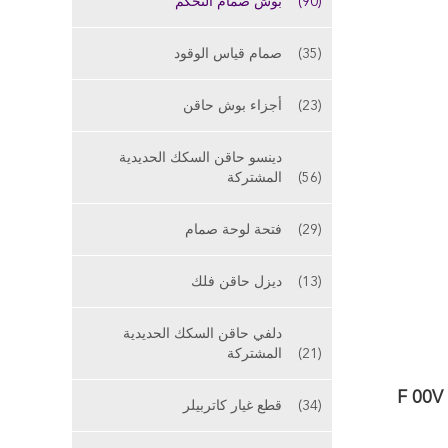
(90)
بوش صمام التحكم
(35)
صمام قياس الوقود
(23)
أجزاء بوش حاقن
دينسو حاقن السكك الحديدية
(56)
المشتركة
(29)
فتحة لوحة صمام
(13)
ديزل حاقن فلك
دلفي حاقن السكك الحديدية
(21)
المشتركة
ORTIZ CITROEN 96542405 حاقن صمام التحكم وحدة F00VC01354 فوهة صمام السكك الحديدية المشتركة F 00V
(34)
قطع غيار كاتربيلر