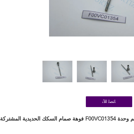
ﺎﺘﺼﻟ ﺍﻶﻧ