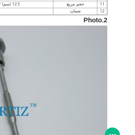
11
حجم مربع:
12.5 (سم) * 2.5 (سم) * 2.5 (سم)
12
ضمان:
2.Photo