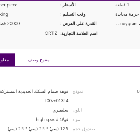
1 قطعة
الأسعار :
er piece
 حزمة محايدة
وقت التسليم :
orking
تي/T، مؤسسة ويسترن يونيون، Moneygram
القدرة على العرض :
20000 قطعة لكلّ شهر
ORTIZ
اسم العلامة التجارية:
منتوج وصف
معلوم
نموذج:
فوهة صمام السكك الحديدية المشتركة
f00vc01354
اللون:
سليفيري
مواد:
فولاذ high-speed
صندوق حجم:
12.5 (سم) * 2.5 (سم) * 2.5 (سم)