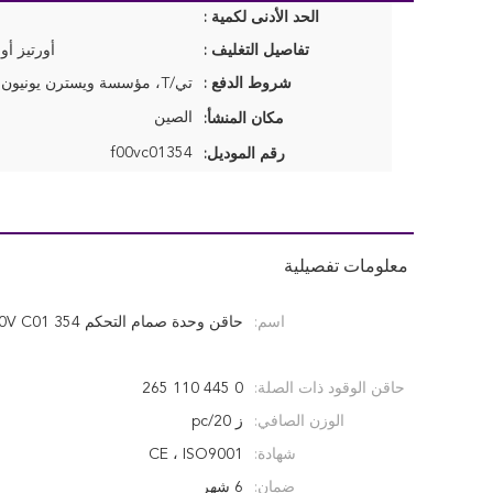
الحد الأدنى لكمية :
تفاصيل التغليف :
أورتيز أو
شروط الدفع :
الصين
مكان المنشأ:
f00vc01354
رقم الموديل:
معلومات تفصيلية
اسم:
حاقن وحدة صمام التحكم F00V C01 354
حاقن الوقود ذات الصلة:
0 445 110 265
الوزن الصافي:
ز 20/pc
شهادة:
CE ، ISO9001
ضمان:
6 شهر