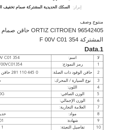
إبراز:
السكك الحديدية المشتركة صمام تخفيف ا
منتوج وصف
المشتركة F 00V C01 354
1.Data
لا
اسم:
F 00V C01 354 صمامات
1
رمز النموذج:
F00VC01354 صمامات محرك الوقو
2
حاقن الوقود ذات الصلة:
0 445 110 281 حاقن السكك الحديدية المشتركة الديزل
3
نوع السيارة / المحرك:
س
4
اللون:
5
الوزن الصافي:
20G / الك
6
الوزن الإجمالي:
7
العلامة التجارية:
8
مواد:
حديد
9
شهادة:
01
10
تفاصيل التعبئة:
1 قطعة / مربع