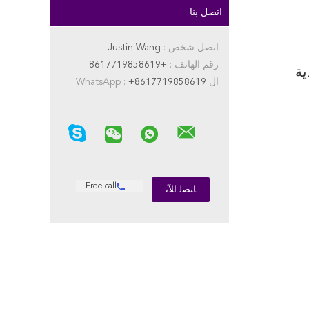
اتصل بنا
اتصل شخص :
Justin Wang
رقم الهاتف :
+8617719858619
حديدية
ال WhatsApp :
+8617719858619
Free call