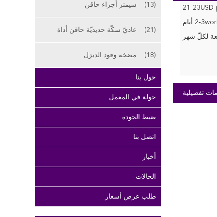
(13)
سيمنز أجزاء حاقن
21-23USD p
2-3w أيام
(21)
عاديّ سكّة حديديّة حاقن أداة
(18)
مضخة وقود الديزل
حول بنا
ات تفصيلية
جولة في المعمل
ضبط الجودة
اتصل بنا
أخبار
الحالات
طلب عرض أسعار