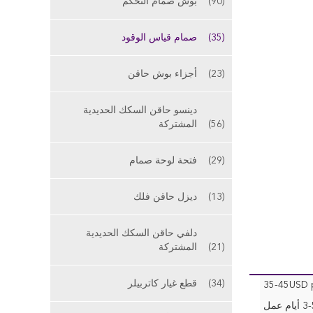
(90)
بوش صمام التحكم
(35)
صمام قياس الوقود
(23)
أجزاء بوش حاقن
دينسو حاقن السكك الحديدية
(56)
المشتركة
(29)
فتحة لوحة صمام
(13)
ديزل حاقن فلك
دلفي حاقن السكك الحديدية
(21)
المشتركة
(34)
قطع غيار كاتربيلر
35-45USD p
أيام عمل