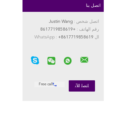
اتصل بنا
اتصل شخص :
Justin Wang
رقم الهاتف :
+8617719858619
ال WhatsApp :
+8617719858619
Free call