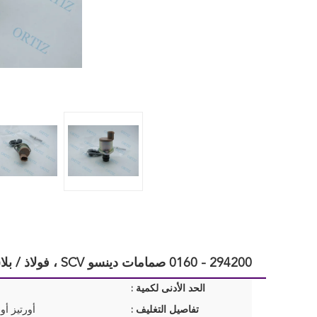
294200 - 0160 صمامات دينسو SCV ، فولاذ / بلاستيك نيسان نافارا صمام التحكم بالشفط
الحد الأدنى لكمية :
تفاصيل التغليف :
أورتيز أو