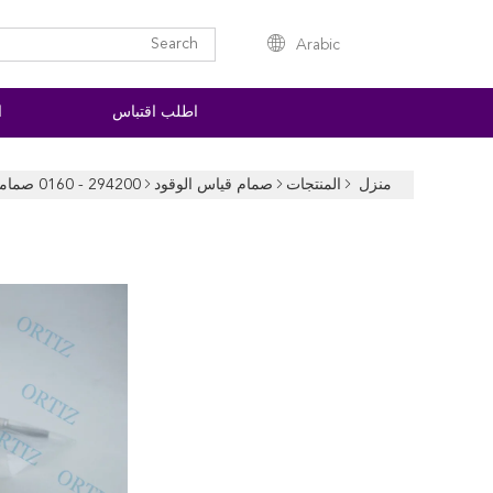
Arabic
اطلب اقتباس
ا
منزل
المنتجات
صمام قياس الوقود
294200 - 0160 صمامات دينسو SCV ، فولاذ / بلاستيك نيسان نافارا صمام التحكم بالشفط