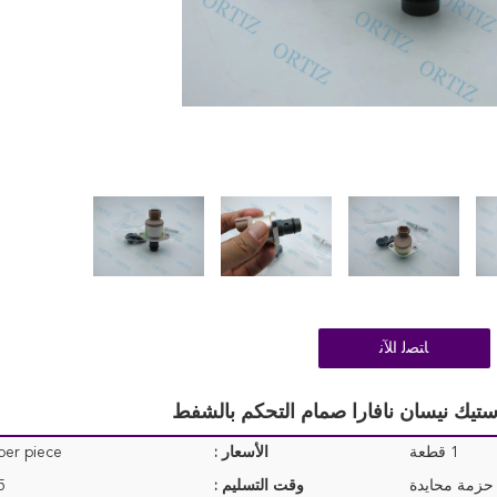
ﺎﺘﺼﻟ ﺍﻶﻧ
1 قطعة
الأسعار :
er piece
 حزمة محايدة
وقت التسليم :
3-5 