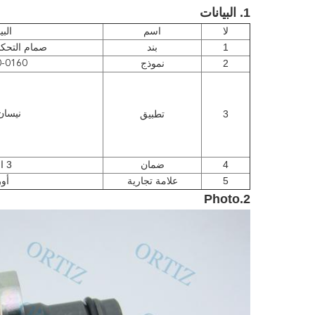
1. البيانات
لا
اسم
البي
1
بند
صمام التحك
2
نموذج
-0160
3
تطبيق
نيسان 
4
ضمان
3 اشهر
5
علامة تجارية
أور
2.Photo