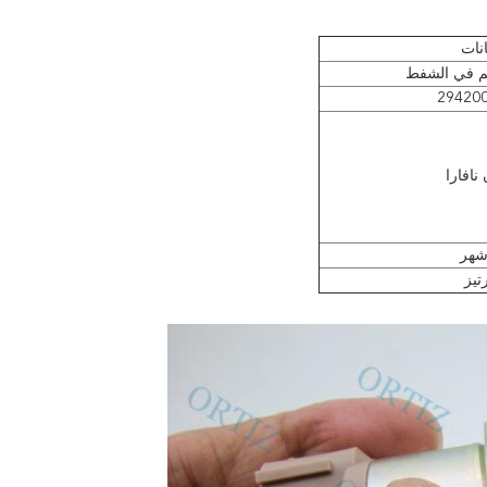
انات
م في الشفط
294200
نافارا
تيز