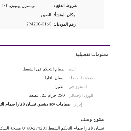
شروط الدفع :
ويسترن يونيون, Moneygram, T/T
الصين
مكان المنشأ:
294200-0160
رقم الموديل:
معلومات تفصيلية
اسم:
صمام التحكم في الشفط
مضخة ذات صلة:
نيسان نافارا
المحرز في:
الصين
الوزن الإجمالي:
250 جرام لكل قطعة
إبراز:
صمامات scv دينسو
,
نيسان نافارا صمام ال
منتوج وصف
نيسان نافارا صمام التحكم الشفط 294200-0160 مضخة السكك الحديدية المشتركة SCV