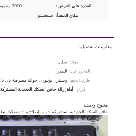
القدرة على العرض :
3000 مجموعات في أشهر
تشنغتشو
مكان المنشأ:
معلومات تفصيلية
مواد:
صلب
المحرز في:
الصين
طرق الدفع:
ويسترن يونيون ، حوالة مصرفية باي بال
إبراز:
أداة إزالة حاقن السكك الحديدية المشتركة
,
منتوج وصف
حاقن السكك الحديدية المشتركة أدوات إصلاح و أداة تفكيك نظ