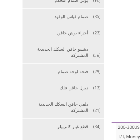
(90)
بوش صمام التحكم
(35)
صمام قياس الوقود
(23)
أجزاء بوش حاقن
دينسو حاقن السكك الحديدية
(56)
المشتركة
(29)
فتحة لوحة صمام
(13)
ديزل حاقن فلك
دلفي حاقن السكك الحديدية
(21)
المشتركة
(34)
قطع غيار كاتربيلر
200-300US