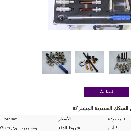
ﺎﺘﺼﻟ ﺍﻶﻧ
 السكك الحديدية المشتركة
1 مجموعة
الأسعار :
D per set
3 أيام
شروط الدفع :
ويسترن يونيون, T/T, MoneyGram