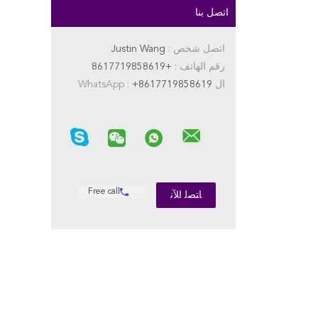
اتصل بنا
اتصل شخص :
Justin Wang
رقم الهاتف :
+8617719858619
ال WhatsApp :
+8617719858619
Free call