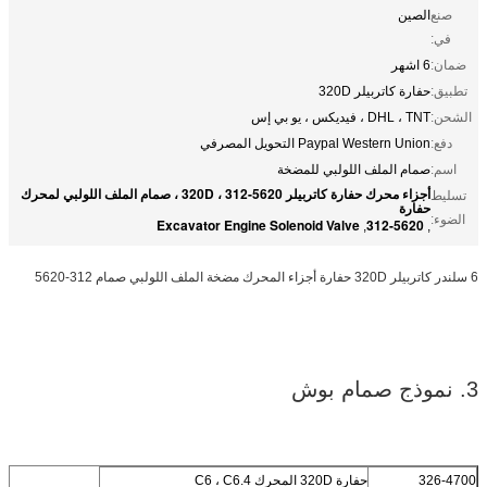
صنع
الصين
في:
ضمان:
6 اشهر
تطبيق:
حفارة كاتربيلر 320D
الشحن:
DHL ، TNT ، فيديكس ، يو بي إس
دفع:
Paypal Western Union التحويل المصرفي
اسم:
صمام الملف اللولبي للمضخة
أجزاء محرك حفارة كاتربيلر 320D ، 312-5620 ، صمام الملف اللولبي لمحرك
تسليط
حفارة
الضوء:
Excavator Engine Solenoid Valve
312-5620
,
,
6 سلندر كاتربيلر 320D حفارة أجزاء المحرك مضخة الملف اللولبي صمام 312-5620
3. نموذج صمام بوش
326-4700
حفارة 320D المحرك C6 ، C6.4