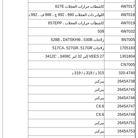
4W7017
كاشطات جرارات العجلات 627E
4W7018
اللوادر ذات العجلات 990 ، 992 ج ، 988 ف ، 992 د
4W7019
كاشطات جرارات العجلات ، 657EPP
508
4W7032
8N7005
زلاجات 528B ، D4TSKHIII ، 530B
1705183
زلاجات 517CA، 527GR، 517GR
1301804
VEES 27 إلى 32 لتر 3412C ، 3408C
CN7005
320-4740
315 د / 318 د / 319 د
2645A738
بيركنز
2645A745
بيركنز
2645A746
بيركنز
C6.6
2645A747
C6.6
2645A749
2645A751
بيركنز
2645A753
بيركنز