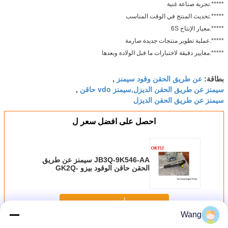
*****.تجربة صناعة غنية
*****.تحديث المنتج في الوقت المناسب
*****.معيار الإنتاج 6S
*****.عملية تطوير منتجات جديدة صارمة
*****.معايير دقيقة لاختبارات ما قبل الولادة وبعدها
عن طريق الحقن وقود سيمنز
بطاقة:
,
سيمنز عن طريق الحقن الديزل,سيمنز vdo حاقن
,
سيمنز عن طريق الحقن الديزل
احصل على افضل سعر ل
JB3Q-9K546-AA سيمنز عن طريق
الحقن حاقن الوقود بيزو GK2Q-
9K546-AC
استمر
Wang