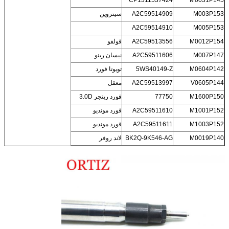
M003P153
A2C59514909
سيتروين
A2C59514910
M005P153
M0012P154
A2C59513556
فولفو
M007P147
A2C59511606
نيسان رينو
M0604P142
5WS40149-Z
تويوتا فورد
V0605P144
A2C59513997
معقل
M1600P150
77750
فورد رينجر 3.0D
M1001P152
A2C59511610
فورد مونديو
M1003P152
A2C59511611
فورد مونديو
M0019P140
BK2Q-9K546-AG
لاند روفر