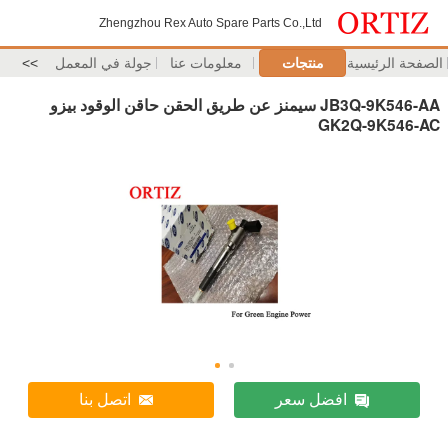
Zhengzhou Rex Auto Spare Parts Co.,Ltd
الصفحة الرئيسية
منتجات
معلومات عنا
جولة في المعمل
>>
JB3Q-9K546-AA سيمنز عن طريق الحقن حاقن الوقود بيزو
GK2Q-9K546-AC
افضل سعر
اتصل بنا