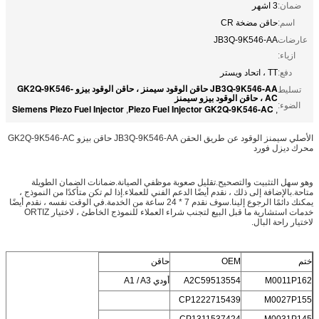
ضمان:
3 اشهر
اسم:
حاقن مضخة CR
عارضات
JB3Q-9K546-AA
ازياء:
دفع:
TT ، اتحاد ويستر
JB3Q-9K546-AA حاقن الوقود سيمنز ، حاقن الوقود بيزو GK2Q-9K546-
تسليط
AC ، حاقن الوقود بيزو سيمنز
الضوء:
Siemens Piezo Fuel Injector
Piezo Fuel Injector GK2Q-9K546-AC
,
,
الأصلي سيمنز الوقود عن طريق الحقن JB3Q-9K546-AA حاقن بيزو GK2Q-9K546-AC
محرك ديزل فورد
وهو سهل التثبيت والتصحيح.تقليل صعوبة موظفي الصيانة.ضمانات الضمان الطويلة
متاحة.بالإضافة إلى ذلك ، نقدم أيضًا الدعم الفني للعملاء.إذا لم تكن متأكدًا من النموذج ،
يمكنك دائمًا الرجوع إلينا.سوف نقدم 7 * 24 ساعة من الخدمة.في الوقت نفسه ، نقدم أيضًا
خدمات استشارية ما قبل البيع لتجنب شراء العملاء للنموذج الخاطئ ، لاختيار ORTIZ
لاختيار راحة البال.
ختم
OEM
حاقن
M0011P162
A2C59513554
أودي A1 / A3
CP1222715439
M0027P155
CP1311537424
M0031P145