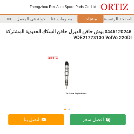
Zhengzhou Rex Auto Spare Parts Co.,Ltd
الصفحة الرئيسية
منتجات
معلومات عنا
جولة في المعمل
>>
0445120246 بوش حاقن الديزل حاقن السكك الحديدية المشتركة
VOE21773130 VolVo 220DI
افضل سعر
اتصل بنا