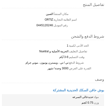
تفاصيل المنتج
مكان المنشأ:
الصين
اسم العلامة التجارية:
ORTIZ
رقم الموديل:
0445120246
شروط الدفع والشحن
الحد الأدنى لكمية:
1
تفاصيل التغليف:
الحزمة الأصلية و Nuetral
وقت التسليم:
3-6 أيام
شروط الدفع:
تي / تي ، ويسترن يونيون ، موني جرام
القدرة على العرض:
3000 وحدة / شهر
وصف
بوش حاقن السكك الحديدية المشتركة
مواد:
حديدعالى السرعه
وزن:
0.75 كجم