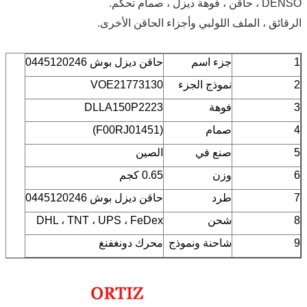
DENSO ، حاقن ، فوهة ديزل ، صمام تحكم.
الرقائق ، الملف اللولبي وأجزاء الحاقن الأخرى.
1
جزء اسم
حاقن ديزل بوش 0445120246
2
نموذج الجزء
VOE21773130
3
فوهة
DLLA150P2223
4
صمام
(F00RJ01451)
5
صنع في
الصين
6
وزن
0.65 كجم
7
طرد
حاقن ديزل بوش 0445120246
8
شحن
DHL ، TNT ، UPS ، FeDex
9
شاحنة ونموذج
محرك دونغفنغ