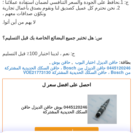
ج: 1.نحافظ على الجودة والسعر التنافسي لضمان استفادة عملائنا ؛
2. نحن نحترم كل عميل كصديق لنا ونقوم بصدق بأعمال تجارية
ونكوّن صداقات معهم ،
لا يهم من أين أتوا.
س: هل تختبر جميع البضائع الخاصة بك قبل التسليم؟
ج: نعم ، لدينا اختبار 100٪ قبل التسليم
حاقن الديزل اختبار البوب ​​
حاقن بوش
بطاقة:
,
,
0445120246 حاقن الديزل من Bosch ، حاقن السكك الحديدية المشتركة
من Bosch ، حاقن السكك الحديدية المشتركة VOE21773130
احصل على افضل سعر ل
0445120246 بوش حاقن الديزل حاقن
السكك الحديدية المشتركة
VOE21773130 VolVo 220DI
استمر