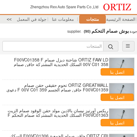
Zhengzhou Rex Auto Spare Parts Co.,Ltd
الصفحة الرئيسية
منتجات
معلومات عنا
جولة في المعمل
>>
بوش صمام التحكم
جودة
supplier.
(90)
ORTIZ FAW LD شاحنة ديزل صمام F00VC01358 F
00V C01 358 السكك الحديدية المشتركة حاقن صمام
FOOVC01358
اتصل بنا
ORTIZ GREATWALL تحوم حقيقي حقن صمام
F00VC01359 حاقن صمام الجسم F 00V C01 359 دعوى
ل 0445110397
اتصل بنا
ريكس أورتيز نيسان بالادين مولد حقن الوقود صمام الزيت
F00VC01363 السكك الحديدية المشتركة صمام التحكم F
00V C01 363
اتصل بنا
ORTIZ CRI حاقن صمام الجمعية F00VC01306 السكك