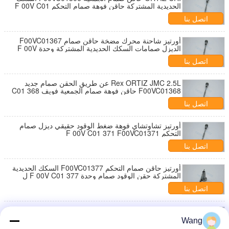
الحديدية المشتركة حاقن فوهة صمام التحكم F 00V C01
306
اتصل بنا
أورتيز شاحنة محرك مضخة حاقن صمام F00VC01367
الديزل صمامات السكك الحديدية المشتركة وحدة F 00V
C01 367
اتصل بنا
Rex ORTIZ JMC 2.5L عن طريق الحقن صمام جديد
F00VC01368 حاقن فوهة صمام الجمعية فويف C01 368
اتصل بنا
أورتيز تشاوتشاي فوهة ضغط الوقود حقيقي ديزل صمام
التحكم F 00V C01 371 F00VC01371
اتصل بنا
أورتيز حاقن صمام التحكم F00VC01377 السكك الحديدية
المشتركة حقن الوقود صمام وحدة F 00V C01 377 ل
0445110362
اتصل بنا
أورتيز قابل للتعديل صمام تخفيف الضغط F00VC01380
حاقن فوهة زاوية إبرة صمام FooVC01380
Wang